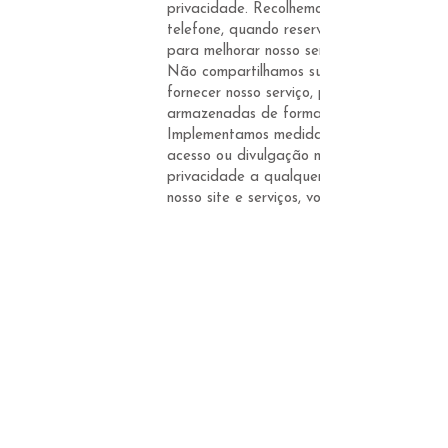
privacidade. Recolhemos informações pess
telefone, quando reserva uma mesa ou sub
para melhorar nosso serviço e mantê-lo in
Não compartilhamos suas informações pess
fornecer nosso serviço, para cumprir a lei
armazenadas de forma segura e retidas p
Implementamos medidas de segurança ade
acesso ou divulgação não autorizada. Rese
privacidade a qualquer momento. Qualquer
nosso site e serviços, você concorda com n