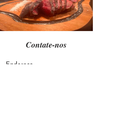
Contate-nos
Endereço
1, Rua de Differdange
L-4415 Soleuvre - Luxemburgo
Contato
+352 26
77
53
69
100raisons2024@gmail.com