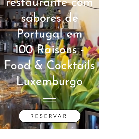
restaurante com
sabores de
Portugal em
100 Raisons -
Food & Cocktails
Luxemburgo
RESERVAR