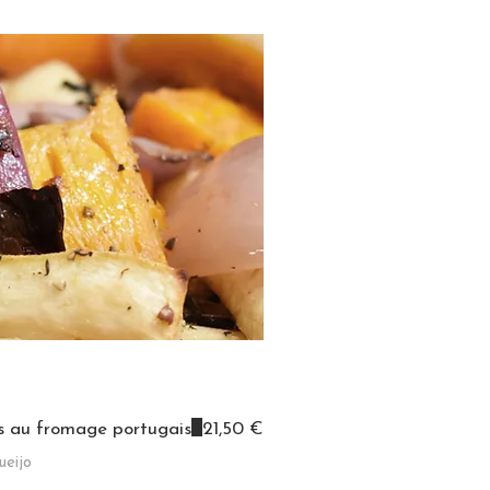
es au fromage portugais
21,50 €
ueijo